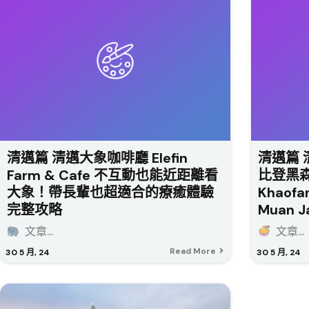
清邁篇 清邁大象咖啡廳 Elefin
清邁篇 
Farm & Cafe 不互動也能近距離看
比登黑森
大象！帶長輩也超適合的療癒體驗
Khaof
完整攻略
Muan J
文章...
文章...
Read More
30
5 月, 24
30
5 月, 24