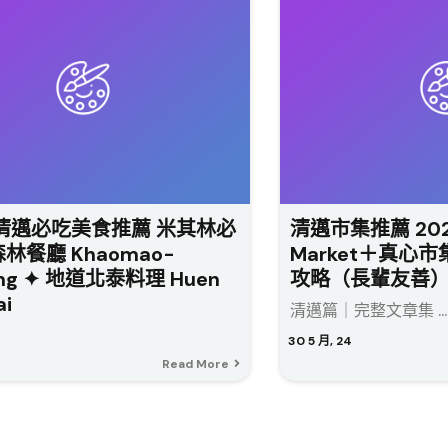
清邁必吃美食推薦 米其林必
清邁市集推薦 202
林餐廳 Khaomao-
Market＋真心市
ang ✦ 地道北泰料理 Huen
攻略（長輩友善
ai
清邁篇｜完整文章集 ...
30
5 月, 24
Read More