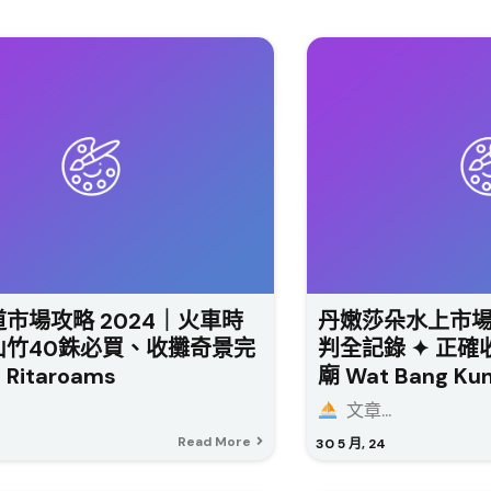
市場攻略 2024｜火車時
丹嫩莎朵水上市場
山竹40銖必買、收攤奇景完
判全記錄 ✦ 正確
itaroams
廟 Wat Bang K
文章...
Read More
30
5 月, 24