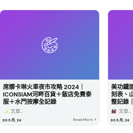
席娜卡琳火車夜市攻略 2024｜
美功鐵道
ICONSIAM河畔百貨＋飯店免費泰
刻表、
服＋水門按摩全記錄
整記錄｜R
文章...
文章...
Read More
30
5 月, 24
30
5 月, 24