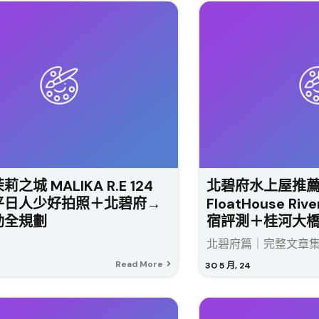
之城 MALIKA R.E 124
北碧府水上屋推薦 
平日人少好拍照＋北碧府→
FloatHouse Rive
動全規劃
宿評測＋桂河大
北碧府篇｜完整文章集..
Read More
30
5 月, 24