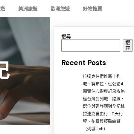
旅遊
美洲旅遊
歐洲旅遊
好物推薦
搜尋
搜
尋
Recent Posts
記
拉達克住宿推薦｜列
城、努布拉、班公錯4
間實住心得與訂房攻略
從台灣到列城：路線、
選位與延誤應對全記錄
拉達克自由行｜11天行
程、花費與經驗總覽
（列城 Leh）