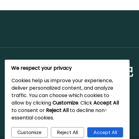
We respect your privacy
Rita 的世界漫遊筆記
Cookies help us improve your experience,
文章以龜速從IG搬移中，
deliver personalized content, and analyze
traffic. You can choose which cookies to
allow by clicking
Customize
. Click
Accept All
to consent or
Reject All
to decline non-
essential cookies.
Customize
Reject All
Accept All