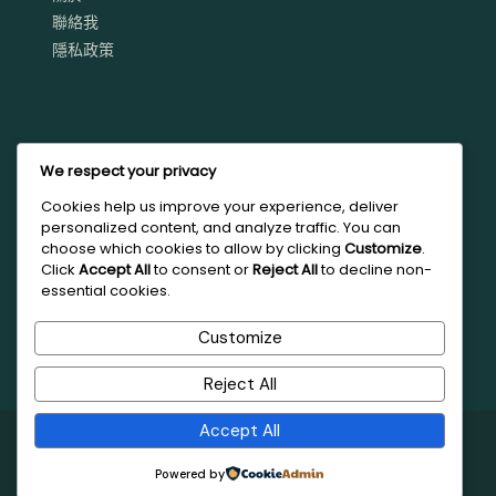
聯絡我
隱私政策
We respect your privacy
Cookies help us improve your experience, deliver
personalized content, and analyze traffic. You can
choose which cookies to allow by clicking
Customize
.
Click
Accept All
to consent or
Reject All
to decline non-
電子郵件地址
essential cookies.
ritaroamstw@gmail.com
Customize
Reject All
Accept All
© 2026 Rita 的世界漫遊筆記
Powered by
隱私政策
服務條款