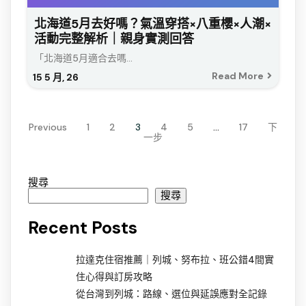
北海道5月去好嗎？氣溫穿搭×八重櫻×人潮×
活動完整解析｜親身實測回答
「北海道5月適合去嗎...
Read More
15
5 月, 26
Previous
1
2
3
4
5
...
17
下
一步
搜尋
搜尋
Recent Posts
拉達克住宿推薦｜列城、努布拉、班公錯4間實
住心得與訂房攻略
從台灣到列城：路線、選位與延誤應對全記錄