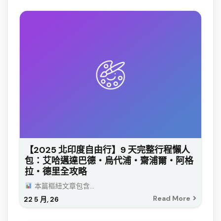
【2025 北印度自由行】9 天完整行程懶人
包：艾哈邁達巴德・烏代浦・齋浦爾・阿格
拉・德里全攻略
本篇樞紐文章包含...
Read More
22
5 月, 26