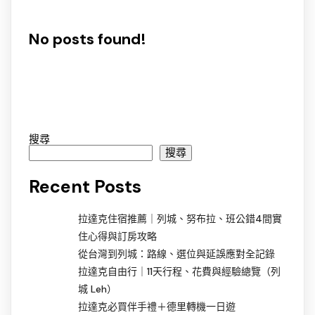
No posts found!
搜尋
搜尋
Recent Posts
拉達克住宿推薦｜列城、努布拉、班公錯4間實
住心得與訂房攻略
從台灣到列城：路線、選位與延誤應對全記錄
拉達克自由行｜11天行程、花費與經驗總覽（列
城 Leh）
拉達克必買伴手禮＋德里轉機一日遊