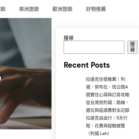
旅遊
美洲旅遊
歐洲旅遊
好物推薦
搜尋
搜
尋
Recent Posts
記
拉達克住宿推薦｜列
城、努布拉、班公錯4
間實住心得與訂房攻略
從台灣到列城：路線、
選位與延誤應對全記錄
拉達克自由行｜11天行
程、花費與經驗總覽
（列城 Leh）