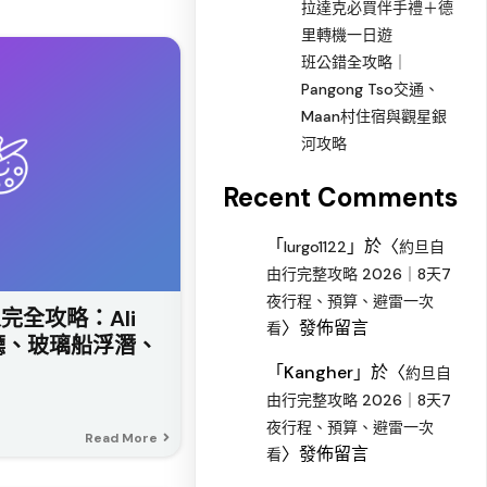
拉達克必買伴手禮＋德
里轉機一日遊
班公錯全攻略｜
Pangong Tso交通、
Maan村住宿與觀星銀
河攻略
Recent Comments
「
」於〈
lurgo1122
約旦自
由行完整攻略 2026｜8天7
夜行程、預算、避雷一次
懶人完全攻略：Ali
〉發佈留言
看
穴餐廳、玻璃船浮潛、
「
Kangher
」於〈
約旦自
由行完整攻略 2026｜8天7
夜行程、預算、避雷一次
Read More
〉發佈留言
看