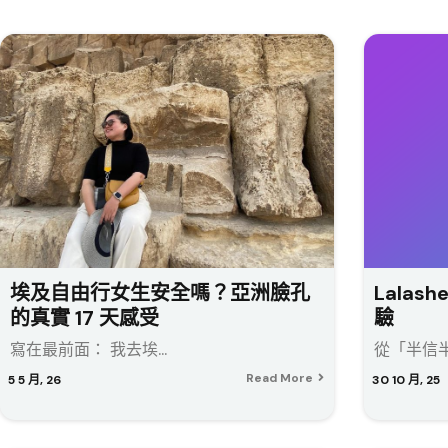
埃及自由行女生安全嗎？亞洲臉孔
Lalash
的真實 17 天感受
驗
寫在最前面： 我去埃...
從「半信半
Read More
5
5 月, 26
30
10 月, 25