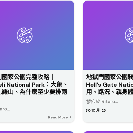
利國家公園完整攻略｜
地獄門國家公園
li National Park：大象、
Hell’s Gate Na
扎羅山、為什麼至少要排兩
用、路況、親身
發佈於 Ritaro...
o...
30
10 月, 25
Read More