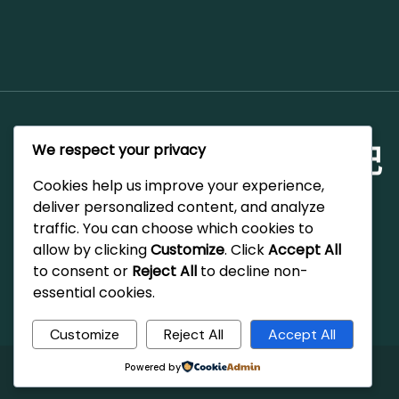
We respect your privacy
Rita 的世界漫遊筆記
Cookies help us improve your experience,
文章以龜速從IG搬移中，
deliver personalized content, and analyze
traffic. You can choose which cookies to
allow by clicking
Customize
. Click
Accept All
to consent or
Reject All
to decline non-
essential cookies.
Customize
Reject All
Accept All
Powered by
© 2026 Rita 的世界漫遊筆記